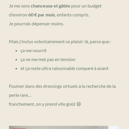
Je me sens
chanceuse et gâtée
pour un budget
d’environ
60 € par mois
, enfants compris.
Je pourrais dépenser moins.
Mais j’inclus volontairement ce plaisir-là, parce que :
ça me nourrit
ça ne me met pas en tension
et ça reste ultra raisonnable comparé à avant
Fouiner dans des dressings virtuels à la recherche de la
perle rare…
franchement, on y prend vite goût 😄