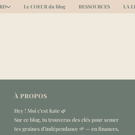
ORD
Le COEUR du blog
RESSOURCES
LA L
À
PROPOS
Hey ! Moi c’est Kate 🌿
Sur ce blog, tu trouveras des clés pour semer
tes graines d’indépendance 🌱 — en finances,